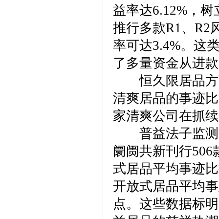
益率达6.12%，
推行多款R1、R
率可达3.4%。
了多量资金从进款
恒久限居品方面
清爽居品的事迹比
家清爽公司在抓续
普益法子监测数据
阛阓共新刊行50
式居品平均事迹比拟
开放式居品平均事迹
点。这些数据标明