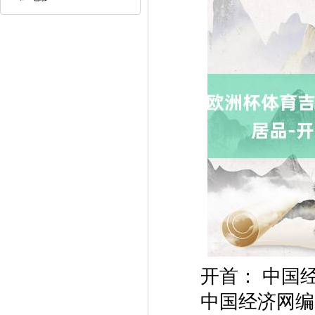
开首：中国
中国经济网编者