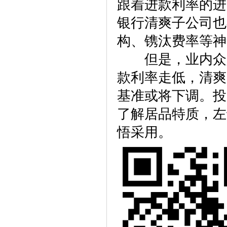
跟着进款利率的进
银行清爽子公司也
构、镌汰费率等神
但是，业内众人
款利率走低，清爽
基准或将下调。投
了解居品特质，左
悟采用。