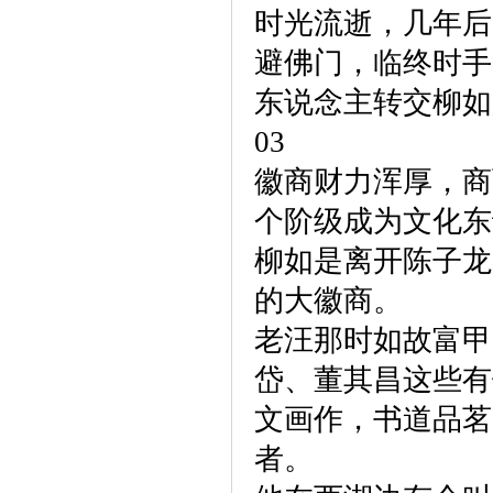
时光流逝，几年后
避佛门，临终时手
东说念主转交柳如
03
徽商财力浑厚，商
个阶级成为文化东
柳如是离开陈子龙
的大徽商。
老汪那时如故富甲
岱、董其昌这些有
文画作，书道品茗
者。