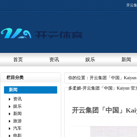
开云集
首页
资讯
娱乐
新闻
栏目分类
你的位置：
开云集团「中国」Kaiyu
多柔媚-开云集团「中国」Kaiyun·
新闻
资讯
娱乐
开云集团「中国」Kai
新闻
旅游
汽车
电影