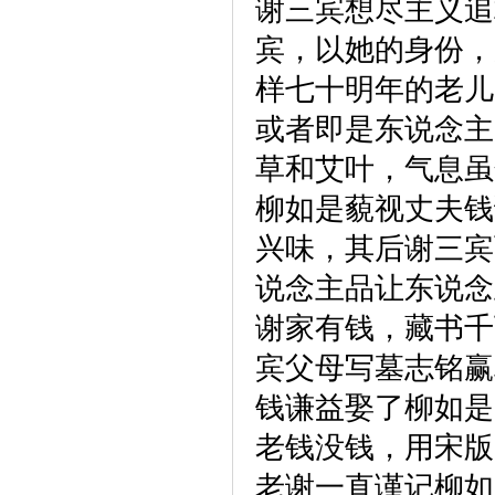
谢三宾想尽主义追
宾，以她的身份，
样七十明年的老儿
或者即是东说念主
草和艾叶，气息虽
柳如是藐视丈夫钱
兴味，其后谢三宾
说念主品让东说念
谢家有钱，藏书千
宾父母写墓志铭赢
钱谦益娶了柳如是
老钱没钱，用宋版
老谢一直谨记柳如