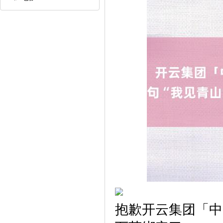
抱歉开云集团「中国