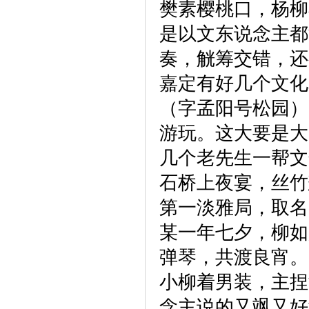
樊素樱桃口，杨柳
是以文东说念主都
奏，觥筹交错，还
嘉定有好几个文化
（字孟阳号松园）
游玩。这大要是大
几个老先生一帮文
石桥上夜宴，丝竹
第一淡雅局，取名
某一年七夕，柳如
弹琴，共渡良宵。
小柳着男装，主捏
念主说的又飒又好