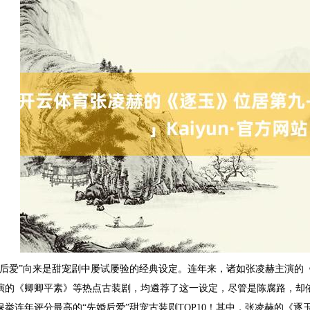
婚后爱”向来是甜宠剧中屡试屡验的经典设定。连年来，诸如张凌赫主演的
演的《卿卿平素》等热点古装剧，均遴荐了这一设定，尽管是陈腐路，却
保举连年评分最高的“先婚后爱”甜宠古装剧TOP10！其中，张凌赫的《