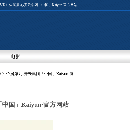
玉》位居第九-开云集团「中国」Kaiyun·官方网站
电影
位居第九-开云集团「中国」Kaiyun·官
国」Kaiyun·官方网站
6