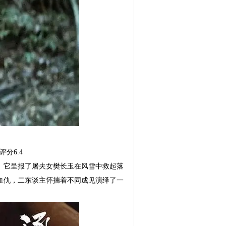
分6.4
。它呈报了屠夫女樊长玉在风雪中救起落
血仇，二东谈主怀揣着不同成见演绎了一