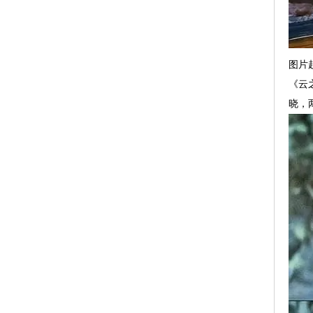
图片
《云
晓，