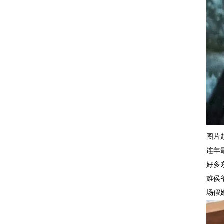
图片
连年
好多
难侯
场假