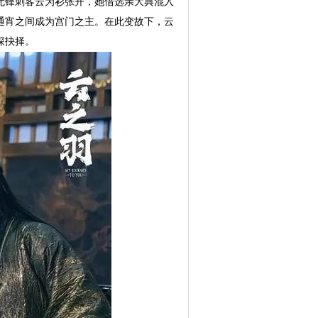
无锋刺客云为衫张开，她借选亲大典混入
通宵之间成为宫门之主。在此变故下，云
深抉择。