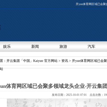
开yun体育网区域已会聚
娱乐
新闻
旅游
汽车
置：
开云集团「中国」Kaiyun·官方网站
>
资讯
>开yun体育网区域已会聚
站
yun体育网区域已会聚多领域龙头企业-开云集团「
发布日期：2025-10-0107:01点击次数：19