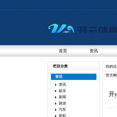
首页
资讯
栏目分类
你的位
官方网
资讯
资讯
娱乐
开
新闻
旅游
汽车
电影