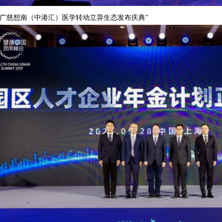
“广慈想南（中港汇）医学转动立异生态发布庆典”