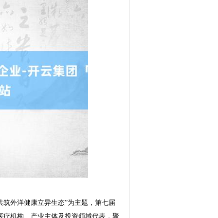
・共筑外洋健康立异生态”为主题，第七届
医疗机构、产业主体及投资领域代表，聚