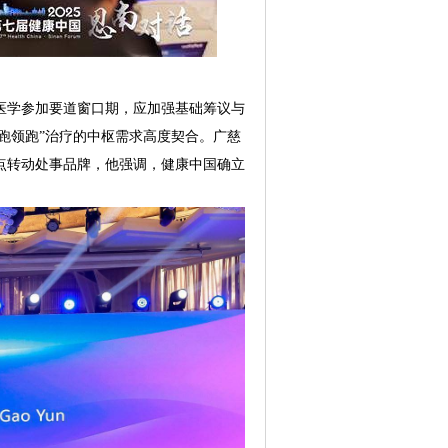
医学参加要道窗口期，应加强基础筹议与
跑领跑”治疗的中枢需求高度契合。广慈
点转动处事品牌，他强调，健康中国确立