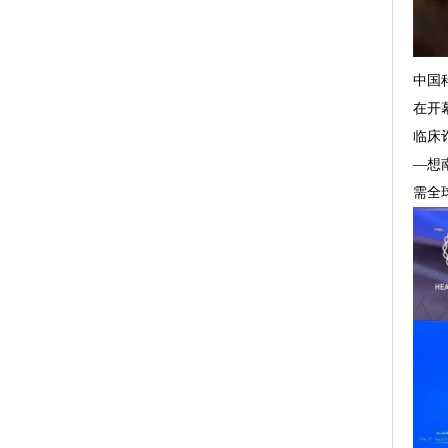
中国
在开
临床
—想
需全