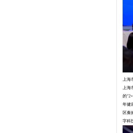
上海
上海
的“2
年健
区奏
字科