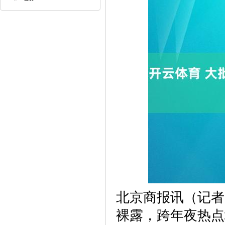
北京商报讯（记者
裸露，跨年夜热点