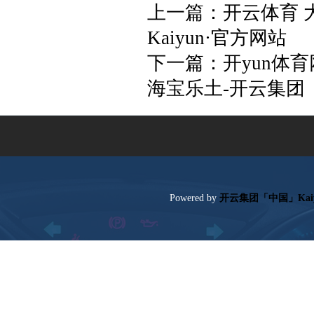
上一篇：
开云体育
Kaiyun·官方网站
下一篇：
开yun体
海宝乐土-开云集团「
Poweredby
开云集团「中国」Kai