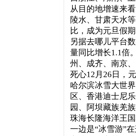
从目的地增速来看
陵水、甘肃天水等
比，成为元旦假期
另据去哪儿平台数据
量同比增长1.1
州、成齐、南京、
死心12月26日
哈尔滨冰雪大世界
区、香港迪士尼乐
园、阿坝藏族羌族
珠海长隆海洋王国
一边是“冰雪游”