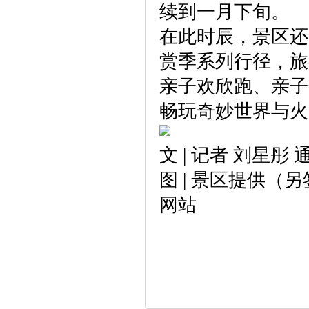
续到一月下旬。
在此时辰，景区还
赏季系列行径，旅
亲子欢欣跑、亲子
畅玩奇妙世界与火
文|记者刘星彤
图|景区提供（另签
网站