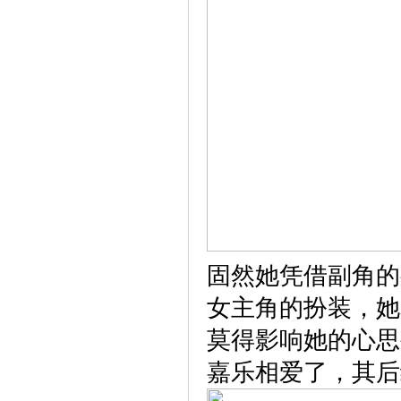
固然她凭借副角的
女主角的扮装，她
莫得影响她的心思
嘉乐相爱了，其后