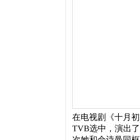
在电视剧《十月初
TVB选中，演出
次她和佘诗曼同框