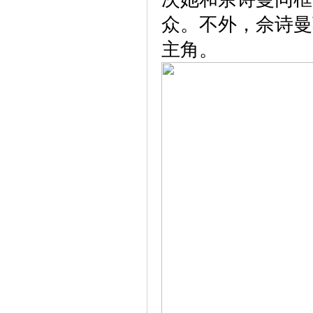
众。不外，佘诗曼
主角。