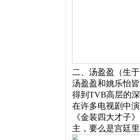
二、汤盈盈（生于1
汤盈盈和姚乐怡皆
得到TVB高层的深
在许多电视剧中演
《金装四大才子》
主，要么是宫廷里