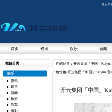
开云集团
首页
资讯
娱乐
新闻
栏目分类
你的位置：
开云集团「中国」Kaiyu
地惊艳-开云集团「中国」Kaiyun·
娱乐
资讯
娱乐
开云集团「中国」Ka
新闻
旅游
汽车
电影