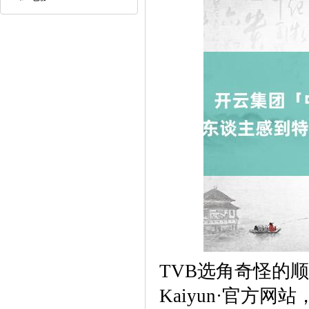
TVB选角奇怪的
Kaiyun·官方