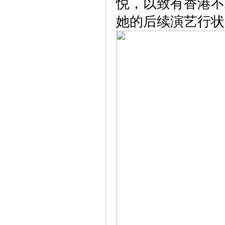
悦，以致有香港不
她的后续演艺行状