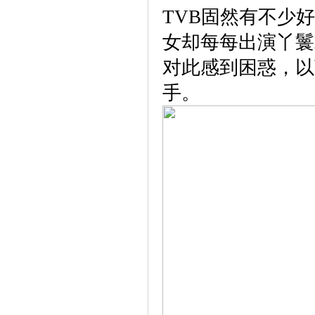
TVB固然有不少
女却每每出演丫鬟
对此感到困惑，以
手。