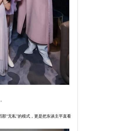
中。
那“无私”的模式，更是把东谈主平直看