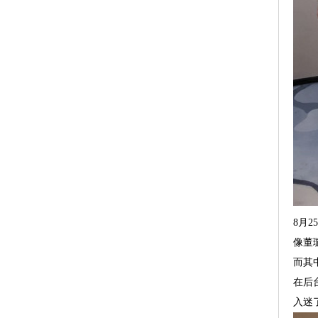
8月
像董
而其
在后
入迷