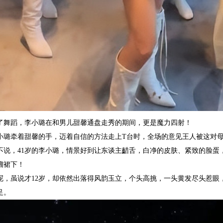
了舞蹈，李小璐在和男儿甜馨通盘走秀的期间，更是魔力四射！
小璐牵着甜馨的手，迈着自信的方法走上T台时，全场的意见王人被这对
不说，41岁的李小璐，情景好到让东谈主齰舌，白净的皮肤、紧致的脸蛋
榴裙下！
呢，虽说才12岁，却依然出落得风韵玉立，个头高挑，一头黄发尽头惹眼
足。